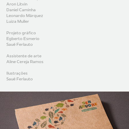
Aron Litvin
Daniel Caminha
Leonardo Márquez
Luiza Muller
Projeto gráfico
Egberto Esmerio
Sauê Ferlauto
Assistente de arte
Aline Cereja Ramos
Ilustrações
Sauê Ferlauto