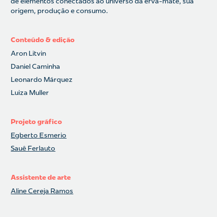
de elementos conectados ao universo da erva-mate, sua
origem, produção e consumo.
Conteúdo & edição
Aron Litvin
Daniel Caminha
Leonardo Márquez
Luiza Muller
Projeto gráfico
Egberto Esmerio
Sauê Ferlauto
Assistente de arte
Aline Cereja Ramos