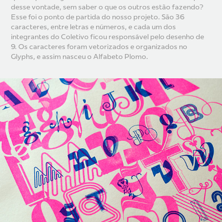
desse vontade, sem saber o que os outros estão fazendo?
Esse foi o ponto de partida do nosso projeto. São 36
caracteres, entre letras e números, e cada um dos
integrantes do Coletivo ficou responsável pelo desenho de
9. Os caracteres foram vetorizados e organizados no
Glyphs, e assim nasceu o Alfabeto Plomo.